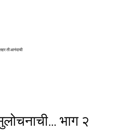
 लहर ती आनंदाची
 सुलोचनाची… भाग २