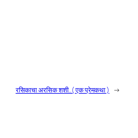
रसिकाचा अरसिक शशी..( एक प्रेमकथा )
→