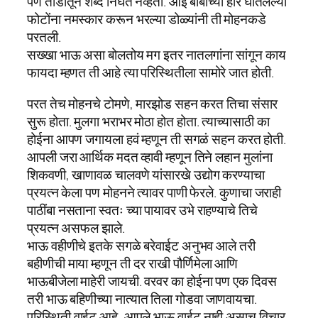
पण तोंडातून शब्द निघत नव्हता. आई बाबांच्या हार घातलेल्या
फोटोंना नमस्कार करून भरल्या डोळ्यांनी ती मोहन‌कडे
परतली.
सख्खा भाऊ असा बोलतोय मग इतर नातलगांना सांगून काय
फायदा म्हणत ती आहे त्या परिस्थितीला सामोरे जात होती.
परत तेच मोहनचे टोमणे, मारझोड सहन‌ करत तिचा संसार
सुरू होता. मुलगा भराभर मोठा होत होता. त्याच्यासाठी का
होईना आपण जगायला हवं म्हणून ती सगळं सहन करत होती.
आपली जरा आर्थिक मदत व्हावी म्हणून तिने लहान मुलांना
शिकवणी, खाणावळ चालवणे यांसारखे उद्योग करण्याचा
प्रयत्न केला पण मोहनने त्यावर पाणी फेरले. कुणाचा जराही
पाठींबा नसताना स्वतः च्या पायावर उभे राहण्याचे तिचे
प्रयत्न असफल झाले.
भाऊ वहीणीचे इतके सगळे बरेवाईट अनुभव आले तरी
बहीणीची माया म्हणून ती दर राखी पौर्णिमेला आणि
भाऊबीजेला माहेरी जायची. वरवर का होईना पण एक दिवस
तरी भाऊ बहिणीच्या नात्यात तिला गोडवा जाणवायचा.
परिस्थिती वाईट आहे, आपले भाऊ वाईट नाही असाच विचार