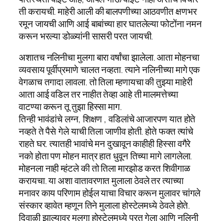
ती करायची. माहेरी आली की बालपणीच्या आठवणीत क्षणभर
रमून जायची आणि आई बाबांच्या हार घातलेल्या फोटोंना नमन
करून भरल्या डोळ्यांनी सासरी परत जायची.
अशातच नलिनीचा मुलगा बारा वर्षांचा झालेला. आता मोहन‌चा
व्यवसाय पूर्वीप्रमाणे चालत नव्हता. त्याने नलिनीच्या मागे एक
वेगळाच तगादा लावला. तो‌ तिला म्हणायचा की तुझ्या माहेरी
आता आई वडिल तर नाहीत तेव्हा आहे ती मालमत्तेच्या
वाटण्या करून तू तुझा हिस्सा माग.
तिन्ही भावंडांचे लग्न, शिक्षण , वडिलांचे आजारपण यात होते
नव्हते ते पैसे गेले याची तिला जाणीव होती. होते फक्त त्यांचे
राहते घर. त्यातही भावांचे मन दुखावून काहीही हिस्सा वगैरे
नको होता पण मोहन मात्र हात धुवून तिच्या मागे लागलेला.
मोहनला नाही म्हंटले की तो तिला मारझोड करत शिवीगाळ
करायचा. या अशा वातावरणात मुलाला ठेवले तर त्याच्या
मनावर काय परिणाम होईल याचा विचार करून मुलावर चांगले
संस्कार व्हावेत म्हणून तिने मुलाला होस्टेलमध्ये ठेवले होते.
दिवाळी झाल्यावर मुलगा होस्टेलमध्ये परत गेला आणि नलिनी