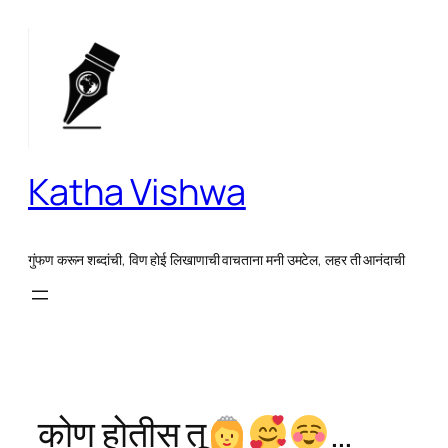
Skip
to
content
Katha Vishwa
गुंफण करून शब्दांची, विण होई लिखाणाची वाचताना मनी उमटेल, लहर ती आनंदाची
कोण होतीस तू
…