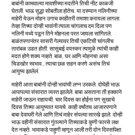
बाबांनी कामवाल्या मावशीच्या मदतीने तिची नीट काळजी
घेतली. भाऊ सुद्धा सोबतीला होतेच. या दरम्यान नलिनीच्या
माहेरी येऊन मोहन उगाच काहीतरी तमाशा करायला लागला.
तेव्हा तिच्या दोन्ही भावांनी त्याला चांगलाच दम दिला पण
नलिनी मध्ये पडून तिने मोहनला परत जायला सांगितले.
बाळंतपणानंतर सासरी गेल्यावर तिची एकटिची चांगलीच
तारांबळ उडत होती. सासुबाई वयस्कर त्यामुळे त्यांची काही
मदत होणे शक्य नव्हते. बाळ, घर आणि मोहनचा असा
चिडखोर स्वभाव , त्याचा छळ सहन करणे असंच तिचं
आयुष्य झालेलं.
माहेरी आता बाबांनी दोन्ही भावांची लग्न उरकले. दोघेही भाऊ
आपापल्या संसारात व्यस्त झालेले. बाबा असताना‌ ती हक्काने
माहेरी जाऊन राहायची. चार दिवस का होईना पण सुखाचे
दिवस तिच्या आयुष्यात यायचे. काही वर्षांतच आजारपणाने
बाबा देवाघरी गेले आणि तिचं माहेर संपल्या सारखे झाले. दोन्ही
भाऊ वहीनी संसारात गुंतल्याने तिच्याकडे कुणी फारसे लक्ष
देत नव्हते. भावाकडे पाहुणी म्हणून आली तरी दोन‌ दिवसांपेक्षा