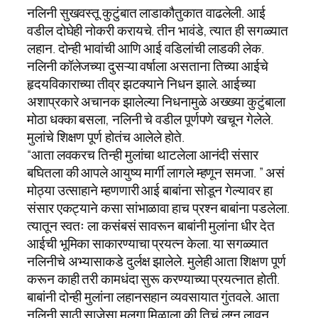
नलिनी सुखवस्तू कुटुंबात लाडाकौतुकात वाढलेली. आई
वडील दोघेही नोकरी करायचे. तीन भावंडे, त्यात ही सगळ्यात
लहान. दोन्ही भावांची आणि आई वडिलांची लाडकी लेक.
नलिनी कॉलेजच्या दुसऱ्या वर्षाला असताना तिच्या आईचे
हृदयविकाराच्या तीव्र झटक्याने निधन झाले. आईच्या
अशाप्रकारे अचानक झालेल्या निधनामुळे अख्ख्या कुटुंबाला
मोठा धक्का बसला, नलिनी चे वडील पूर्णपणे खचून गेलेले.
मुलांचे शिक्षण पूर्ण होतंच आलेले होते.
“आता लवकरच तिन्ही मुलांचा थाटलेला आनंदी संसार
बघितला की आपले आयुष्य मार्गी लागले म्हणून समजा. ” असं
मोठ्या उत्साहाने म्हणणारी आई बाबांना सोडून गेल्यावर हा
संसार एकट्याने कसा सांभाळावा हाच प्रश्न बाबांना पडलेला.
त्यातून स्वतः ला कसंबसं सावरून बाबांनी मुलांना धीर देत
आईची भूमिका साकारण्याचा प्रयत्न केला. या सगळ्यात
नलिनीचे अभ्यासाकडे दुर्लक्ष झालेले. मुलेही आता शिक्षण पूर्ण
करून काही तरी कामधंदा सुरू करण्याच्या प्रयत्नात होती.
बाबांनी दोन्ही मुलांना लहानसहान व्यवसायात गुंतवले. आता
नलिनी साठी साजेसा मुलगा मिळाला की तिचं लग्न लावून