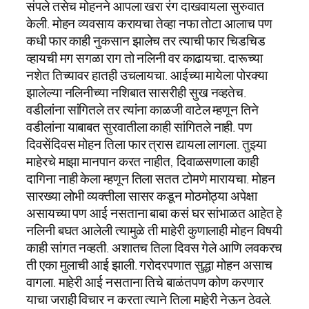
संपले तसेच मोहनने आपला खरा रंग दाखवायला सुरुवात
केली. मोहन व्यवसाय करायचा तेव्हा नफा तोटा आलाच पण
कधी फार काही नुकसान झालेच तर त्याची फार चिडचिड
व्हायची मग सगळा राग तो नलिनी वर काढायचा. दारूच्या
नशेत तिच्यावर हातही उचलायचा. आईच्या मायेला पोरक्या
झालेल्या नलिनीच्या नशिबात सासरीही सुख नव्हतेच.
वडीलांना सांगितले तर त्यांना काळजी वाटेल म्हणून तिने
वडीलांना याबाबत सुरवातीला काही सांगितले नाही. पण
दिवसेंदिवस मोहन तिला फार त्रास द्यायला लागला. तुझ्या
माहेरचे माझा मानपान करत नाहीत, दिवाळसणाला काही
दागिना नाही केला म्हणून तिला सतत टोमणे मारायचा. मोहन
सारख्या लोभी व्यक्तीला सासर कडून मोठमोठ्या अपेक्षा
असायच्या पण आई नसताना बाबा कसं घर सांभाळत आहेत हे
नलिनी बघत आलेली त्यामुळे ती माहेरी कुणालाही मोहन विषयी
काही सांगत नव्हती. अशातच तिला दिवस गेले आणि लवकरच
ती एका मुलाची आई झाली. गरोदरपणात सुद्धा मोहन‌ असाच
वागला. माहेरी आई नसताना तिचे बाळंतपण कोण करणार
याचा जराही विचार न करता त्याने तिला माहेरी नेऊन ठेवले.