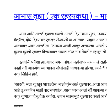
आभास तुझा ( एक रहस्यकथा ) – भा
अमन आणि आरती एकाच वयाचे. आरती दिसायला सुंदर, उजव्या ग
मैत्रीण, दोघे दिवसभर एकत्र खेळायचे या अंगणात. लहान असताना
आल्यावर अमन आरतीला भेटायला अगदी आतुर असायचा. आरती सुद्धा मो
मुलगा मुलगी एकत्र दिसल्यावर गावात लोकं नावं ठेवतील म्हणून त
दहावीची परीक्षा झाल्यावर अमन चांगला महीनाभर मामांकडे राहीला
काही तरी आकर्षणाच्या भावना दोघांनाही जाणवल्या होत्या. त्याव
पत्र लिहिले होते,
“आरती, मला तू खूप आवडतेस..माझं प्रेम आहे तुझ्यावर..आता आ
आहे तू नक्कीच माझी वाट बघशील…आता परत आलो‌ की आपल्या नात
पत्र कुणाला दिसू देऊ नकोस, उगाच माझ्यामुळे तुझ्यावर काही आ
तुझाच,