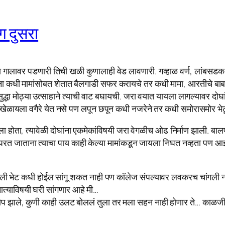
ग दुसरा
ालावर पडणारी तिची खळी कुणालाही वेड लावणारी. गव्हाळ वर्ण, लांबस
 कधी मामांसोबत शेतात बैलगाडी सफर करायचे तर कधी मामा, आरतीचे बाबा 
ठ्या उत्साहाने त्याची वाट बघायची. जरा वयात यायला लागल्यावर दोघांचे 
ी खेळायला वगैरे येत नसे पण लपून छपून कधी नजरेने तर कधी समोरासमोर भेट
 होता, त्यावेळी दोघांना एकमेकांविषयी जरा वेगळीच ओढ निर्माण झाली. बाल
ेळी परत जाताना त्याचा पाय काही केल्या मामांकडून जायला निघत नव्हता पण 
पली भेट कधी होईल सांगू शकत नाही पण कॉलेज संपल्यावर लवकरच चांगली न
्याविषयी घरी सांगणार आहे मी…
रोप झाले, कुणी काही उलट बोललं तुला तर मला सहन‌ नाही होणार ते… काळजी