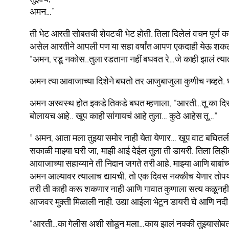
अमन…”
ती भेट आरती सोबतची शेवटची भेट होती. तिला दिलेलं वचन पूर्ण क
असेल आरतीने आपली पण या सहा वर्षांत आपण एकदाही येऊ शकलो‌
“अमन, रडू नकोस..तुला रडताना नहीं बघवत रे…जे काही झालं त्यात
अमन‌ त्या आवाजाच्या दिशेने बघतो तर आजुबाजुला कुणीच नव्हते. घर
अमन अस्वस्थ होत इकडे तिकडे बघत म्हणाला, “आरती…तू का दिसत
बोलायच आहे.. खूप काही सांगायचं आहे तुला… कुठे आहेस तू…”
” अमन, आता मला तुझ्या समोर नाही येता येणार… खूप वाट बघितली र
सकाळी माझ्या घरी जा, माझी आई देईल तुला ती डायरी. तिला लिहीता
आवाजाच्या सहाय्याने ती निदान जगते तरी आहे. माझ्या आणि बाबांच
अमन आल्यावर त्यालाच द्यायची, तो एक दिवस नक्कीच येणार तोपर्यंत
तरी ती काही करू शकणार नाही आणि गावात कुणाला सत्य कळूनही ते 
आजवर मुक्ती मिळाली नाही. उद्या आईला भेटून डायरी घे आणि नदी कि
“आरती…का गेलीस अशी सोडून मला…काय झालं नक्की तुझ्यासोब