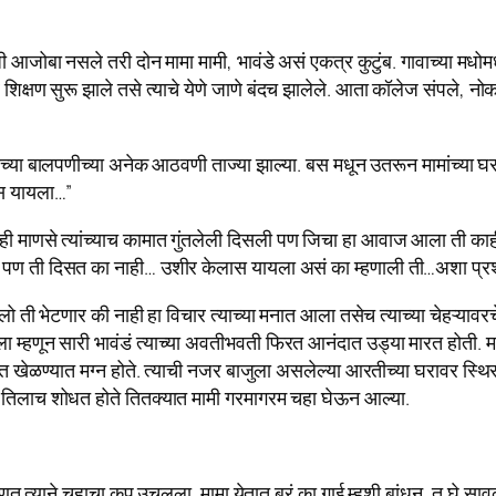
 नसले तरी दोन मामा मामी, भावंडे असं एकत्र कुटुंब. गावाच्या मधोमध प
िक्षण सुरू झाले तसे त्याचे येणे जाणे बंदच झालेले. आता कॉलेज संपले, 
्या बालपणीच्या अनेक आठवणी ताज्या झाल्या. बस मधून उतरून मामांच्या घरा
स यायला…”
ाही माणसे त्यांच्याच कामात गुंतलेली दिसली पण जिचा हा आवाज आला ती का
ण ती दिसत का नाही… उशीर केलास यायला असं का म्हणाली ती…अशा प्रश्नांची 
भेटणार की नाही हा विचार त्याच्या मनात आला तसेच त्याच्या चेहऱ्यावरचे भ
ला म्हणून सारी भावंडं त्याच्या अवतीभवती फिरत आनंदात उड्या मारत होती. 
ेळण्यात मग्न होते. त्याची नजर बाजुला असलेल्या आरतीच्या घरावर स्थिरा
े तिलाच शोधत होते तितक्यात मामी गरमागरम चहा घेऊन आल्या.
त त्याने चहाचा कप उचलला. मामा येतात बरं का गाई म्हशी बांधून, तू घे साव