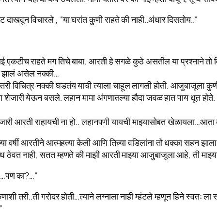
ाखवून विचारले , “या घरांत कुणी राहते‌ की नाही..अंधार दिसतोय..”
ई एकटीच राहते मग तिचे बाबा, आरती हे सगळे कुठे असतील या प्रश्नाने 
झालं असेल नक्की…
तरी विचित्र नक्की घडतंय याची त्याला चाहूल लागली होती. आजुबाजूला कु
या शेजारी येऊन बसले. लहान मामा अंगणातल्या हौदा जवळ हात पाय धूत होते.
ा, शेजारी आरती राहायची ना हो.. लहानपणी यायची माझ्यासोबत खेळायला…आता क
या वर्षी आरतीने आत्महत्या केली आणि तिच्या वडिलांना तो धक्का सहन झाला
ध ठेवत नाही, सतत म्हणते की माझी आरती माझ्या आजुबाजूला आहे, ती माझ्याश
ी?…पण का?…”
शी तरी..ती गरोदर होती…त्याने लग्नाला नाही म्हंटले म्हणून हिने स्वतः ल
”