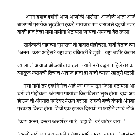
अमन बर्‍याच वर्षांनी आज आजोळी आलेला. आजोळी आता आजी आजोबा
बालपणी प्रत्येक सुट्टीला इकडे यायचाच पण जसजसे दहावी नंतर श
बाकी होते तेव्हा मामा मामींना भेटायला जायचा अमनचा बेत ठरला.
सायंकाळी सहाच्या सुमारास तो गावात पोहोचला. गावी येताच त्याच
“अमन…कसा आहेस? खूप वाट बघितली रे तुझी… खूप उशीर केला
त्याला तो आवाज ओळखीचा वाटला, त्याने मागे वळुन पाहिले तर क
व्याकूळ करायची तिचाच आवाज होता हा याची त्याला खात्री पटली प
मामा मामी तर एक निमित्त आहे पण मनापासून जिला भेटायला आलो ती 
घरी तो पोहोचला. अंगणात पक्ष्यांचा किलबिलाट सुरू होता, दादा आ
होऊन तो अंगणात खाटेवर येऊन बसला, सगळी बच्चे कंपनी अंगणात ख
प्रकाश दिसत होता. तिची एक‌ झलक दिसावी या आशेने त्याचे डोळ
“काय अमन, दमला असशील ना रे…चहा घे…बरं वाटेल जरा…”
“दमलो‌ नाही पण चहा नक्कीच घेणार मामी तुमच्या हातचा…” असं म्हण