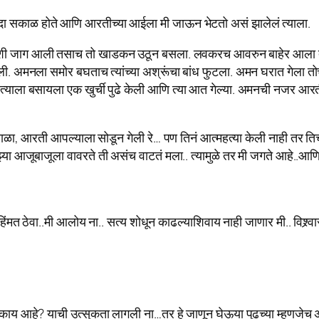
 सकाळ होते आणि आरतीच्या आईला मी जाऊन भेटतो असं झालेलं त्याला.
जशी जाग आली तसाच तो खाडकन उठून बसला. लवकरच आवरुन बाहेर आला तोच 
 अमनला समोर बघताच त्यांच्या अश्रूंचा बांध फुटला. अमन घरात गेला तोच त
सत त्याला बसायला एक खुर्ची पुढे केली आणि त्या आत गेल्या. अमनची नजर आरत
 बाळा, आरती आपल्याला सोडून गेली रे… पण तिनं आत्महत्या केली नाही तर ति
आजूबाजूला वावरते ती असंच वाटतं मला.. त्यामुळे तर मी जगते आहे..आणि हो
िंमत ठेवा..मी आलोय ना.. सत्य शोधून काढल्याशिवाय नाही जाणार मी.. विश्र्
 काय आहे? याची उत्सुकता लागली ना…तर हे जाणून घेऊया पुढच्या म्हणजेच 